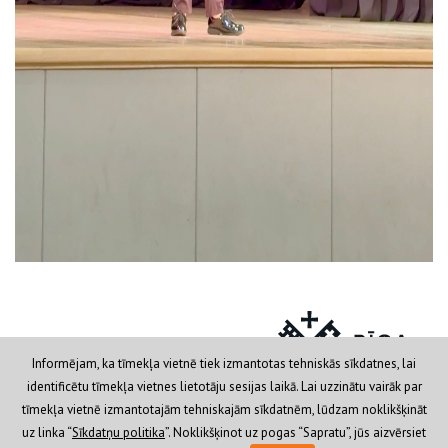
Informējam, ka tīmekļa vietnē tiek izmantotas tehniskās sīkdatnes, lai
identificētu tīmekļa vietnes lietotāju sesijas laikā. Lai uzzinātu vairāk par
tīmekļa vietnē izmantotajām tehniskajām sīkdatnēm, lūdzam noklikšķināt
Privātuma politika
© 2019 RVP IKSD Rīgas Bolderājas
uz linka “
Sīkdatņu politika
”. Noklikšķinot uz pogas “Sapratu”, jūs aizvērsiet