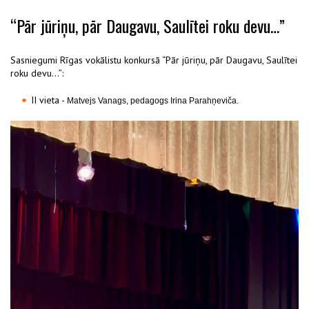
“Pār jūriņu, pār Daugavu, Saulītei roku devu…”
Sasniegumi Rīgas vokālistu konkursā “Pār jūriņu, pār Daugavu, Saulītei
roku devu…”:
II vieta -
Matvejs Vanags
, pedagogs
Irina Parahņeviča.