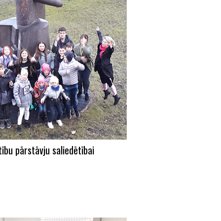
ību pārstāvju saliedētībai