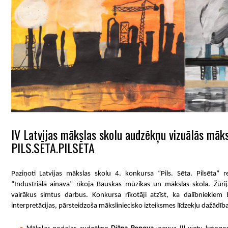
IV Latvijas mākslas skolu audzēkņu vizuālās māk
PILS.SĒTA.PILSĒTA
Paziņoti Latvijas mākslas skolu 4. konkursa “Pils. Sēta. Pilsēta” 
“Industriālā ainava” rīkoja Bauskas mūzikas un mākslas skola. Žūri
vairākus simtus darbus. Konkursa rīkotāji atzīst, ka dalībniekiem bi
interpretācijas, pārsteidzoša māksliniecisko izteiksmes līdzekļu dažādīb
Mākslas nodaļas audzēkne
Diāna Popova
ieguva III vietu kate