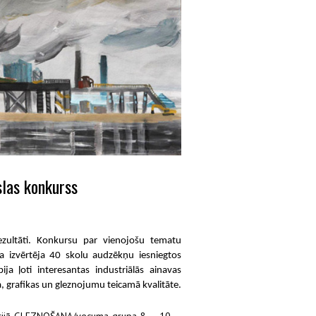
slas konkurss
rezultāti. Konkursu par vienojošu tematu
ja izvērtēja 40 skolu audzēkņu iesniegtos
ja ļoti interesantas industriālās ainavas
a, grafikas un gleznojumu teicamā kvalitāte.
gorijā GLEZNOŠANA/vecuma grupa 8 – 10