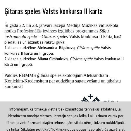
Ģitāras spēles Valsts konkursa II kārta
Šī gada 22. un 23. janvārī Jāzepa Mediņa Mūzikas vidusskolā
notika
Profesionālās ievirzes izglītības programmas
Stīgu
instrumentu spēle – Ģitāras spēles
Valsts konkursa II kārta
, kurā
piedalījās un atzinības rakstu guva:
1.klases audzēkne
Aleksandra Bitjukova,
Ģitāras spēle
Valsts
konkursa II kārtā un II grupā;
2.klases audzēkne
Aliana Cimbulova,
Ģitāras spēle
Valsts konkursa II
kārtā un I grupā.
Paldies RBMMS ģitāras spēles skolotājam Aleksandram
Koņickim-Kredensiram par audzēkņu sagatavošanu un atbalstu
konkursā!
Informējam, ka tīmekļa vietnē tiek izmantotas tehniskās sīkdatnes, lai
identificētu tīmekļa vietnes lietotāju sesijas laikā. Lai uzzinātu vairāk par
tīmekļa vietnē izmantotajām tehniskajām sīkdatnēm, lūdzam noklikšķināt
Privātuma politika
© 2019 RVP IKSD Rīgas Bolderājas
uz linka “
Sīkdatņu politika
”. Noklikšķinot uz pogas “Sapratu”, jūs aizvērsiet